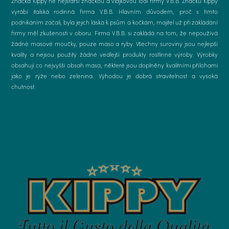
Značka Kippy ne nejstarší značkou a vlajkovou lodí firmy V.B.B. Značku Kippy
vyrábí italská rodinná firma V.B.B. Hlavním důvodem, proč s tímto
podnikáním začali, byla jejich láska k psům a kočkám, majitel už při zakládání
firmy měl zkušenosti v oboru. Firma V.B.B. si zakládá na tom, že nepoužívá
žádné masové moučky, pouze maso a ryby. Všechny suroviny jsou nejlepší
kvality a nejsou použitý žádné vedlejší produkty rostlinné výroby. Výrobky
obsahují co nejvyšší obsah masa, některé jsou doplněny kvalitními přílohami
jako je rýže nebo zelenina. Výhodou je dobrá stravitelnost a vysoká
chutnost.