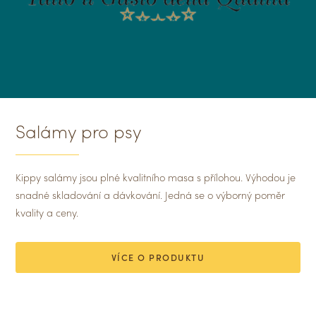
Salámy pro psy
Kippy salámy jsou plné kvalitního masa s přílohou. Výhodou je
snadné skladování a dávkování. Jedná se o výborný poměr
kvality a ceny.
VÍCE O PRODUKTU