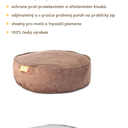
ochrana proti proleženinám a otlačeninám kloubů
odjímatelný a v pračce pratelný potah na prakitcký zip
vhodný pro malá a trpasličí plemena
100% český výrobek