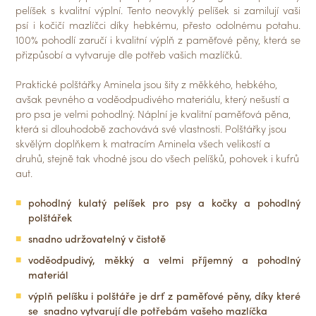
pelíšek s kvalitní výplní. Tento neovyklý pelíšek si zamilují vaši
psí i kočičí mazlíčci díky hebkému, přesto odolnému potahu.
100% pohodlí zaručí i kvalitní výplň z paměťové pěny, která se
přizpůsobí a vytvaruje dle potřeb vašich mazlíčků.
Praktické polštářky Aminela jsou šity z měkkého, hebkého,
avšak pevného a voděodpudivého materiálu, který nešustí a
pro psa je velmi pohodlný. Náplní je kvalitní paměťová pěna,
která si dlouhodobě zachovává své vlastnosti. Polštářky jsou
skvělým doplňkem k matracím Aminela všech velikostí a
druhů, stejně tak vhodné jsou do všech pelíšků, pohovek i kufrů
aut.
pohodlný kulatý pelíšek pro psy a kočky a pohodlný
polštářek
snadno udržovatelný v čistotě
voděodpudivý, měkký a velmi příjemný a pohodlný
materiál
výplň pelíšku i polštáře je drť z paměťové pěny, díky které
se snadno vytvarují dle potřebám vašeho mazlíčka