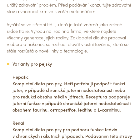
určitý zdravotní problém. Před podávání konzultujte zdravotní
stav a vhodnost krmiva s vaším veterinářem.
Vyrábí se ve střední Itálii, která je také známá jako zelené
srdce Itálie. Výrobu řídí rodinná firma, ve které najdete
všechny generace jejich rodiny. Zakladatel dlouho pracoval
v oboru a nakonec se rozhodl otevřít vlastní továrnu, která se
stále rozrůstá o nové linky a technologie.
Varianty pro pejsky
Hepatic
Kompletní dieta pro psy, kteří potřebují podpořit funkci
jater, v případě chronické jaterní nedostatečnosti nebo
pro redukci obsahu mědi v játrech. Receptura podporuje
jaterní funkce v případě chronické jaterní nedostatečnosti
obsahem taurinu, ostropestřce, lecitinu a L-carnitinu.
Renal
Kompletní dieta pro psy pro podporu funkce ledvin
v chronických i akutních případech. Podáváním této stravy