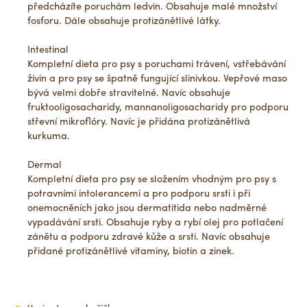
předcházíte poruchám ledvin. Obsahuje malé množství
fosforu. Dále obsahuje protizánětlivé látky.
Intestinal
Kompletní dieta pro psy s poruchami trávení, vstřebávání
živin a pro psy se špatně fungující slinivkou. Vepřové maso
bývá velmi dobře stravitelné. Navíc obsahuje
fruktooligosacharidy, mannanoligosacharidy pro podporu
střevní mikroflóry. Navíc je přidána protizánětlivá
kurkuma.
Dermal
Kompletní dieta pro psy se složením vhodným pro psy s
potravními intolerancemi a pro podporu srsti i při
onemocněních jako jsou dermatitida nebo nadměrné
vypadávání srsti. Obsahuje ryby a rybí olej pro potlačení
zánětu a podporu zdravé kůže a srsti. Navíc obsahuje
přidané protizánětlivé vitaminy, biotin a zinek.