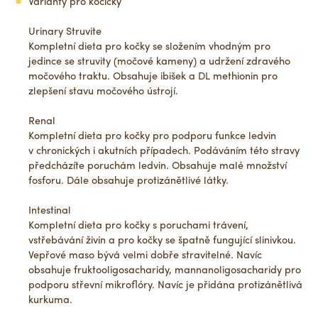
Varianty pro kočičky
Urinary Struvite
Kompletní dieta pro kočky se složením vhodným pro
jedince se struvity (močové kameny) a udržení zdravého
močového traktu. Obsahuje ibišek a DL methionin pro
zlepšení stavu močového ústrojí.
Renal
Kompletní dieta pro kočky pro podporu funkce ledvin
v chronických i akutních případech. Podáváním této stravy
předcházíte poruchám ledvin. Obsahuje malé množství
fosforu. Dále obsahuje protizánětlivé látky.
Intestinal
Kompletní dieta pro kočky s poruchami trávení,
vstřebávání živin a pro kočky se špatně fungující slinivkou.
Vepřové maso bývá velmi dobře stravitelné. Navíc
obsahuje fruktooligosacharidy, mannanoligosacharidy pro
podporu střevní mikroflóry. Navíc je přidána protizánětlivá
kurkuma.