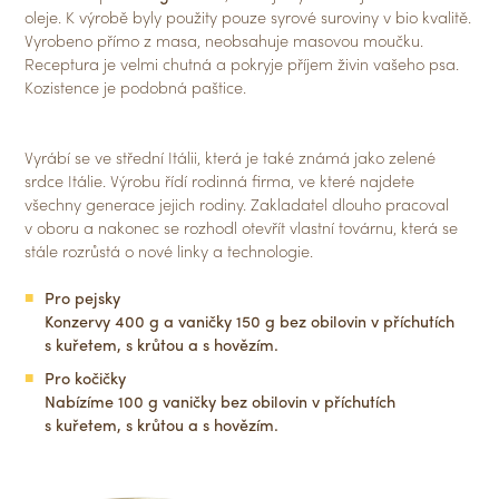
oleje. K výrobě byly použity pouze syrové suroviny v bio kvalitě.
Vyrobeno přímo z masa, neobsahuje masovou moučku.
Receptura je velmi chutná a pokryje příjem živin vašeho psa.
Kozistence je podobná paštice.
Vyrábí se ve střední Itálii, která je také známá jako zelené
srdce Itálie. Výrobu řídí rodinná firma, ve které najdete
všechny generace jejich rodiny. Zakladatel dlouho pracoval
v oboru a nakonec se rozhodl otevřít vlastní továrnu, která se
stále rozrůstá o nové linky a technologie.
Pro pejsky
Konzervy 400 g a vaničky 150 g bez obilovin v příchutích
s kuřetem, s krůtou a s hovězím.
Pro kočičky
Nabízíme 100 g vaničky bez obilovin v příchutích
s kuřetem, s krůtou a s hovězím.